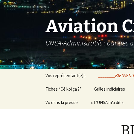
Aller
au
contenu
Aviation C
UNSA-Administratifs : par des a
Vos représentant(e)s
________BIENVENU
Fiches “Cé koi ça ?”
Grilles indiciaires
Vu dans la presse
« L’UNSA m’a dit »
________