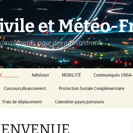
ivile et Météo-
dministratifs, pour des administratifs
E________
Adhésion
MOBILITÉ
Communiqués UNSA-A
Concours/Avancement
Protection Sociale Complémentaire
Frais de déplacement
Calendrier payes/pensions
BIENVENUE________