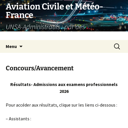
Aller
Aviation Civile et Météo-
au
France
contenu
UNSA-Administratifs : par des
administratifs, pour des administratifs
Recherc
Menu
Concours/Avancement
R
ésultats- Admissions aux examens professionnels
2026
Pour accéder aux résultats, clique sur les liens ci-dessous :
– Assistants :