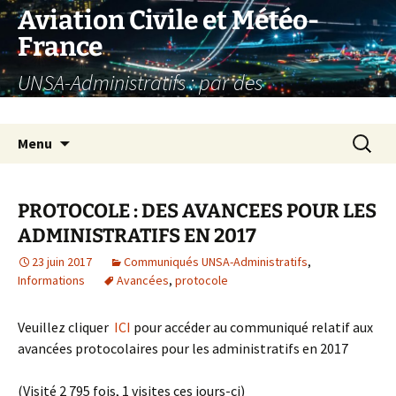
Aller
Aviation Civile et Météo-
au
France
contenu
UNSA-Administratifs : par des
administratifs, pour des administratifs
Recherc
Menu
PROTOCOLE : DES AVANCEES POUR LES
ADMINISTRATIFS EN 2017
23 juin 2017
Communiqués UNSA-Administratifs
,
Informations
Avancées
,
protocole
Veuillez cliquer
ICI
pour accéder au communiqué relatif aux
avancées protocolaires pour les administratifs en 2017
(Visité 2 795 fois, 1 visites ces jours-ci)