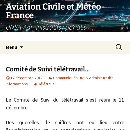
Aller
Aviation Civile et Météo-
au
France
contenu
UNSA-Administratifs : par des
administratifs, pour des administratifs
Recherc
Menu
Comité de Suivi télétravail…
17 décembre 2017
Communiqués UNSA-Administratifs
,
Informations
Télétravail
Le Comité de Suivi du télétravail s’est réuni le 11
décembre.
Des querelles de chiffres ont eu lieu entre