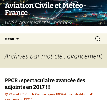
Aller
Aviation Civile et Météo-
au
France
contenu
UNSA-Administratifs : par des
administratifs, pour des administratifs
Recherc
Menu
Archives par mot-clé : avancement
PPCR : spectaculaire avancée des
adjoints en 2017 !!!
29 août 2017
Communiqués UNSA-Administratifs
avancement
,
PPCR