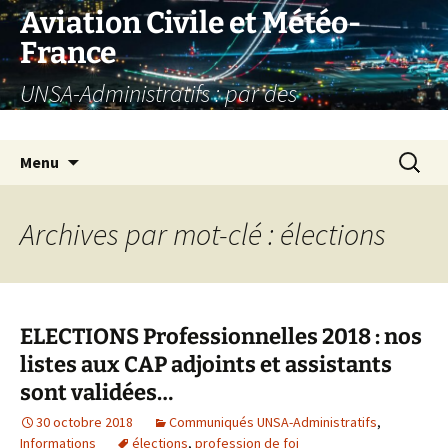
Aller
Aviation Civile et Météo-
au
France
contenu
UNSA-Administratifs : par des
administratifs, pour des administratifs
Recherc
Menu
Archives par mot-clé : élections
ELECTIONS Professionnelles 2018 : nos
listes aux CAP adjoints et assistants
sont validées…
30 octobre 2018
Communiqués UNSA-Administratifs
,
Informations
élections
,
profession de foi