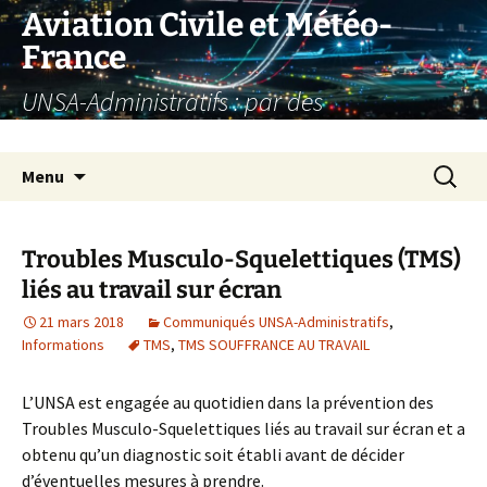
Aller
Aviation Civile et Météo-
au
France
contenu
UNSA-Administratifs : par des
administratifs, pour des administratifs
Recherc
Menu
Troubles Musculo-Squelettiques (TMS)
liés au travail sur écran
21 mars 2018
Communiqués UNSA-Administratifs
,
Informations
TMS
,
TMS SOUFFRANCE AU TRAVAIL
L’UNSA est engagée au quotidien dans la prévention des
Troubles Musculo-Squelettiques liés au travail sur écran et a
obtenu qu’un diagnostic soit établi avant de décider
d’éventuelles mesures à prendre.