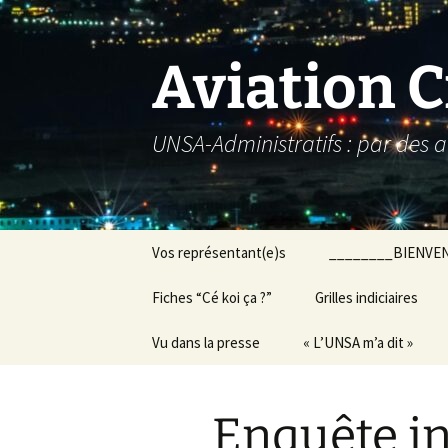
Aller
au
contenu
Aviation C
UNSA-Administratifs : par des a
Vos représentant(e)s
________BIENVE
Fiches “Cé koi ça ?”
Grilles indiciaires
Vu dans la presse
« L’UNSA m’a dit »
Enquête in