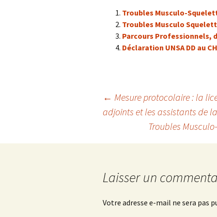
Troubles Musculo-Squeletti
Troubles Musculo Squelettiq
Parcours Professionnels, 
Déclaration UNSA DD au CHS
Navigation
←
Mesure protocolaire : la lic
adjoints et les assistants de l
Troubles Musculo-
des
articles
Laisser un commenta
Votre adresse e-mail ne sera pas p