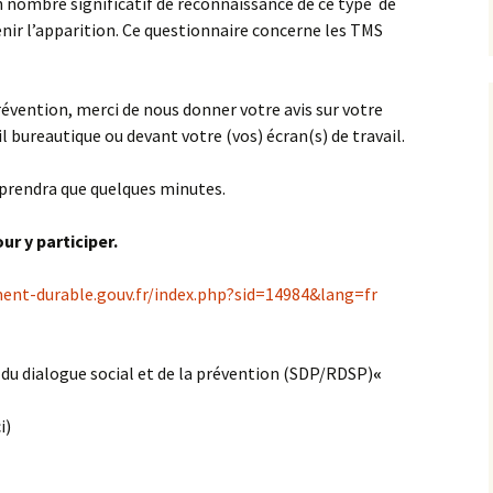
 nombre significatif de reconnaissance de ce type de
enir l’apparition. Ce questionnaire concerne les TMS
évention, merci de nous donner votre avis sur votre
il bureautique ou devant votre (vos) écran(s) de travail.
prendra que quelques minutes.
ur y participer.
ent-durable.gouv.fr/index.php?sid=14984&lang=fr
 du dialogue social et de la prévention (SDP/RDSP)
«
i)