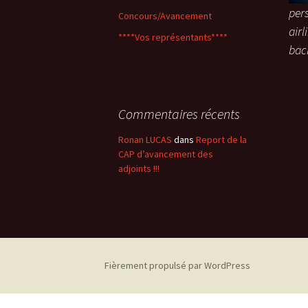
pers
Concours/Avancement
airl
****Vos représentants****
bac
Commentaires récents
Ronan LUCAS
dans
Report de la
CAP d’avancement des
adjoints !!!
Fièrement propulsé par WordPress