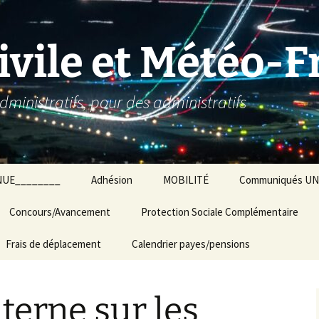
ivile et Météo-
dministratifs, pour des administratifs
NUE________
Adhésion
MOBILITÉ
Communiqués UNS
Concours/Avancement
Protection Sociale Complémentaire
Frais de déplacement
Calendrier payes/pensions
terne sur les