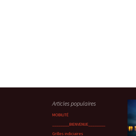
Articles populaires
MOBILITÉ
________BIENVENUE________
Grilles indiciaires