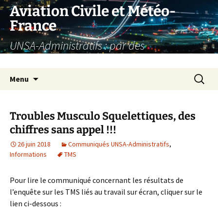
Aller
Aviation Civile et Météo-
au
France
contenu
UNSA-Administratifs : par des
administratifs, pour des administratifs
Recherc
Menu
Troubles Musculo Squelettiques, des
chiffres sans appel !!!
26 juin 2018
Communiqués UNSA-Administratifs
,
Informations
TMS
Pour lire le communiqué concernant les résultats de
l’enquête sur les TMS liés au travail sur écran, cliquer sur le
lien ci-dessous :