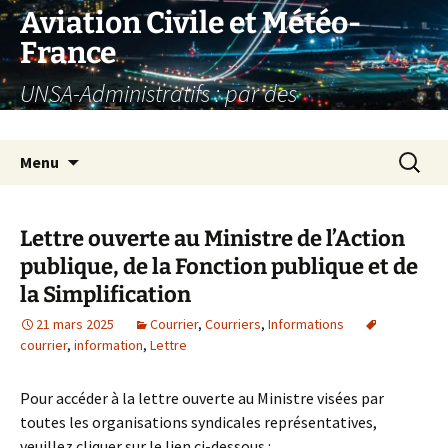
Aller
Aviation Civile et Météo-
au
France
contenu
UNSA-Administratifs : par des
administratifs, pour des administratifs
Recherc
Menu
Lettre ouverte au Ministre de l’Action
publique, de la Fonction publique et de
la Simplification
21 mars 2025
Courrier
,
Courriers
,
Informations
courrier
,
information
,
Lettre
Pour accéder à la lettre ouverte au Ministre visées par
toutes les organisations syndicales représentatives,
veuillez cliquer sur le lien ci-dessous :