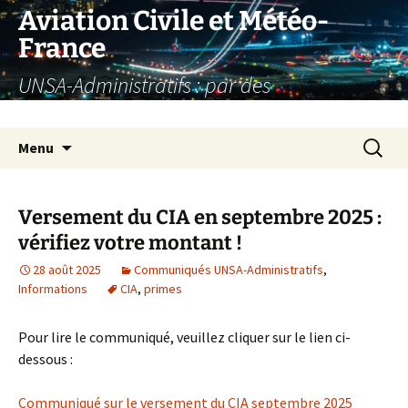
Aller
Aviation Civile et Météo-
au
France
contenu
UNSA-Administratifs : par des
administratifs, pour des administratifs
Recherc
Menu
Versement du CIA en septembre 2025 :
vérifiez votre montant !
28 août 2025
Communiqués UNSA-Administratifs
,
Informations
CIA
,
primes
Pour lire le communiqué, veuillez cliquer sur le lien ci-
dessous :
Communiqué sur le versement du CIA septembre 2025