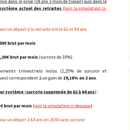
ois dans le privé (18 ans 3 mois de travail) puis dans le
 système
actuel des retraites
(
voir la simulation ci-
our un départ à la retraite entre 62 et 64 ans
30€ brut par mois
,30€ brut par mois
(surcote de 10%)
ments trimestriels inclus (1,25% de surcote et
ues) correspondent à un gain de
19,16% en 2 ans
.
tur système
(
surcote supprimée de 62 à 64 ans
)
:
€ brut par mois
(
voir la simulation ci-dessous
)
pour un départ à 64 ans en 2030 sans surcote