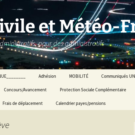
ivile et Météo-
dministratifs, pour des administratifs
NUE________
Adhésion
MOBILITÉ
Communiqués UNS
Concours/Avancement
Protection Sociale Complémentaire
Frais de déplacement
Calendrier payes/pensions
ève