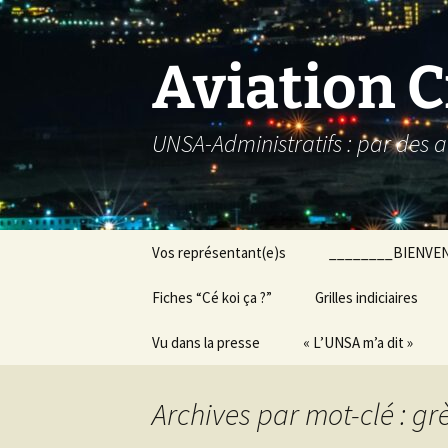
Aller
au
contenu
Aviation C
UNSA-Administratifs : par des a
Vos représentant(e)s
________BIENVE
Fiches “Cé koi ça ?”
Grilles indiciaires
Vu dans la presse
« L’UNSA m’a dit »
Archives par mot-clé : gr