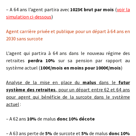
– A 64 ans l’agent partira avec
1023€ brut par mois
(
voir la
simulation ci-dessous
)
Agent carrière privée et publique pour un départ à 64 ans en
2030 sans surcote
L’agent qui partira à 64 ans dans le nouveau régime des
retraites
perdra 10%
sur sa pension par rapport au
système actuel (
100€/mois en moins pour 1000€/mois
)
Analyse de la mise en place du
malus
dans le
futur
système des retraites
, pour un départ entre 62 et 64 ans
pour agent qui bénéficie de la surcote dans le système
actuel
:
– A 62 ans
10%
de malus
donc 10% décote
– A 63 ans perte de
5%
de surcote et
5%
de malus
donc 10%