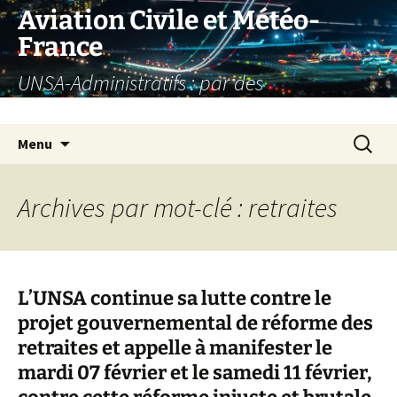
Aller
Aviation Civile et Météo-
au
France
contenu
UNSA-Administratifs : par des
administratifs, pour des administratifs
Recherc
Menu
Archives par mot-clé : retraites
L’UNSA continue sa lutte contre le
projet gouvernemental de réforme des
retraites et appelle à manifester le
mardi 07 février et le samedi 11 février,