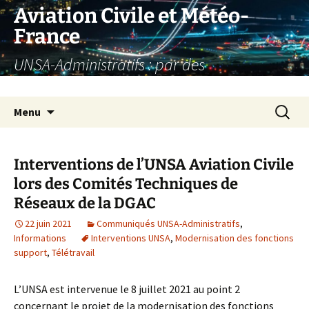
Aller
Aviation Civile et Météo-
au
France
contenu
UNSA-Administratifs : par des
administratifs, pour des administratifs
Recherc
Menu
Interventions de l’UNSA Aviation Civile
lors des Comités Techniques de
Réseaux de la DGAC
22 juin 2021
Communiqués UNSA-Administratifs
,
Informations
Interventions UNSA
,
Modernisation des fonctions
support
,
Télétravail
L’UNSA est intervenue le 8 juillet 2021 au point 2
concernant le projet de la modernisation des fonctions